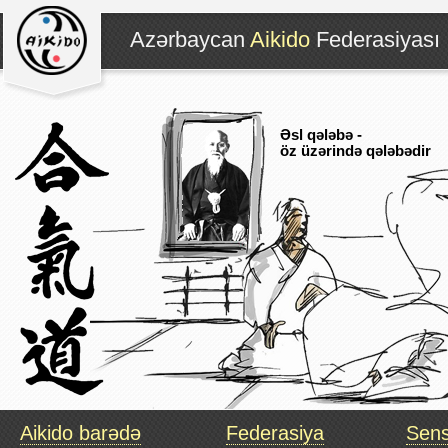
Azərbaycan
Aikido
Federasiyas
Əsl qələbə -
öz üzərində qələbədir
Aikido barədə
Federasiya
Sens