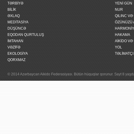
TƏRBİYƏ
YENİ GÜN
BİLİK
NUR
ƏXLAQ
QILINC VƏ
MEDİTASİYA
ÖZÜNÜZÜ 
DÜŞÜNCƏ
HARMONİY
EQODAN QURTULUŞ
HAKAMA
İMTAHAN
AİKİDO VƏ
VƏZİFƏ
YOL
EKOLOGİYA
TƏLİMATÇI 
QORXMAZ
© 2014 Azərbaycan Aikido Federasiyası. Bütün hüquqlar qorunur. Sayt 8 yaşdan