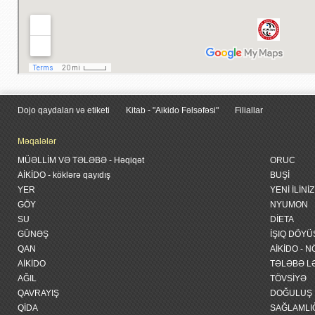
Dojo qaydaları və etiketi
Kitab - "Aikido Fəlsəfəsi"
Filiallar
Məqalələr
MÜƏLLİM VƏ TƏLƏBƏ - Həqiqət
ORUC
AİKİDO - köklərə qayıdış
BUŞİ
YER
YENİ İLİN
GÖY
NYUMON
SU
DİETA
GÜNƏŞ
İŞIQ DÖY
QAN
AİKİDO -
AİKİDO
TƏLƏBƏ L
AĞIL
TÖVSİYƏ
QAVRAYIŞ
DOĞULUŞ
QİDA
SAĞLAMLIĞ